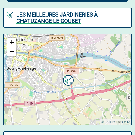
LES MEILLEURES JARDINERIES À
CHATUZANGE-LE-GOUBET
+
−
© Leaflet
|
©
OSM