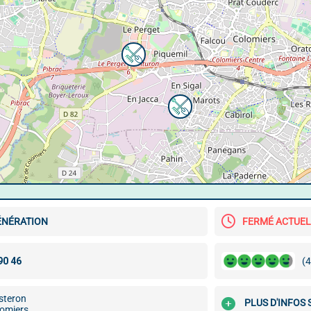
NÉRATION
FERMÉ ACTUE
(4
isteron
PLUS D'INFOS 
omiers