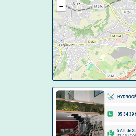
−
HYDROGÉ
5 All. de S
31770 Col