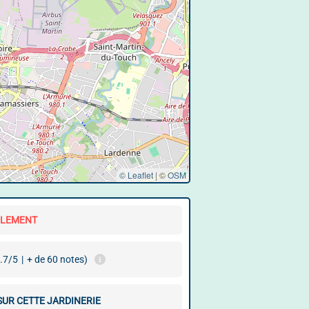
© Leaflet
|
©
OSM
LLEMENT
.7/5
|
+ de 60 notes)
SUR CETTE JARDINERIE