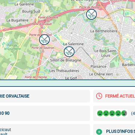
IE ORVALTAISE
FERMÉ ACTUE
(4
cicaut
PLUS D'INFOS 
ault