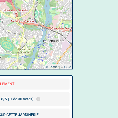
© Leaflet
|
©
OSM
LLEMENT
.6/5
|
+ de 90 notes)
SUR CETTE JARDINERIE