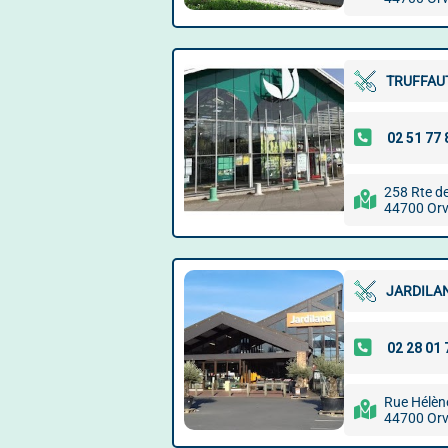
TRUFFAU
258 Rte d
44700 Orv
JARDILA
Rue Hélèn
44700 Orv