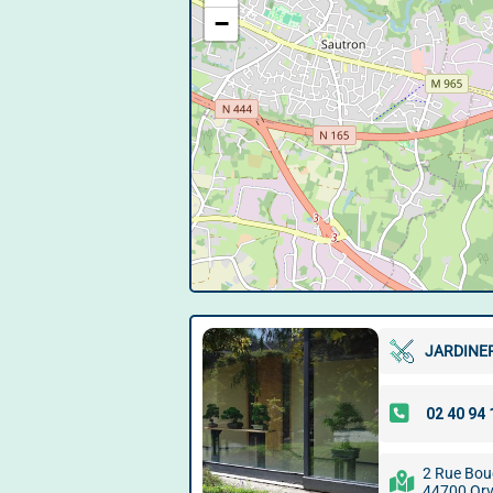
−
JARDINER
2 Rue Bou
44700 Orv