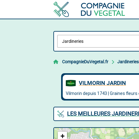
CompagnieDuVegetal.fr
Jardineries
LES MEILLEURES JARDINER
+