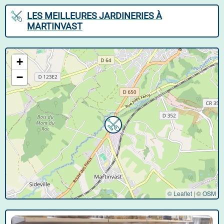
LES MEILLEURES JARDINERIES À
MARTINVAST
+
−
© Leaflet
|
©
OSM