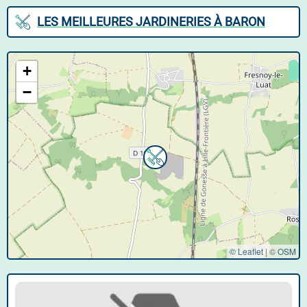
LES MEILLEURES JARDINERIES À BARON
+
−
© Leaflet
|
©
OSM