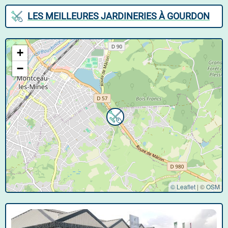
LES MEILLEURES JARDINERIES À GOURDON
+
−
© Leaflet
|
©
OSM