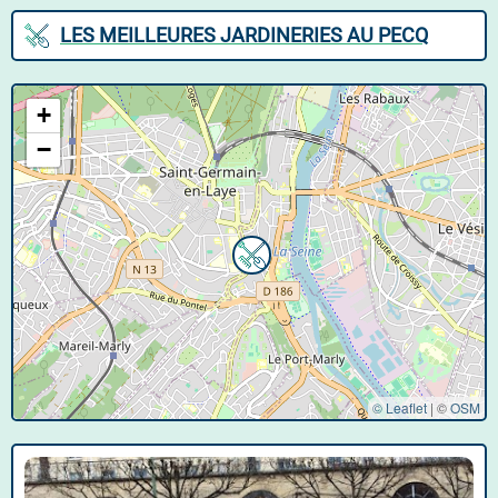
LES MEILLEURES JARDINERIES AU PECQ
+
−
© Leaflet
|
©
OSM