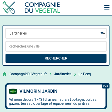
RECHERCHER
CompagnieDuVegetal.fr
Jardineries
Le Pecq