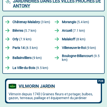
JARDINERIES DANS LES VILLES PROCHES DE
ANTONY
Châtenay-Malabry
(3 km)
Morangis
(5.4 km)
Bièvres
(5.7 km)
Arcueil
(7.1 km)
Orly
(7.9 km)
Malakoff
(8 km)
Paris 14
(8.5 km)
Villeneuve-le-Roi
(9 km)
Boulogne-Billancourt
(9.5
Ballainvilliers
(9 km)
km)
La Ville-du-Bois
(9.5 km)