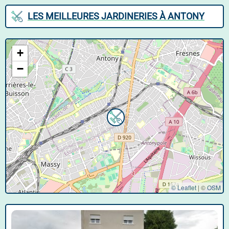
LES MEILLEURES JARDINERIES À ANTONY
+
−
© Leaflet
|
©
OSM